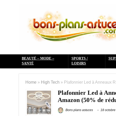
BEAUTÉ – MODE –
SPORTS /
SU
SANTÉ
LOISIRS
Home
»
High Tech
»
Plafonnier Led à Anneaux R
Plafonnier Led à Ann
Amazon (50% de rédu
Bons plans astuces
18 octobre