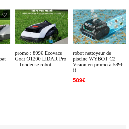
promo : 899€ Ecovacs
robot nettoyeur de
oat
Goat O1200 LiDAR Pro
piscine WYBOT C2
– Tondeuse robot
Vision en promo à 589€
!!
589€