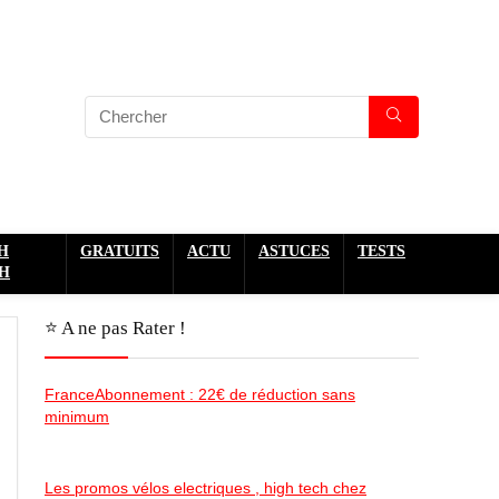
H
GRATUITS
ACTU
ASTUCES
TESTS
H
⭐️ A ne pas Rater !
FranceAbonnement : 22€ de réduction sans
minimum
Les promos vélos electriques , high tech chez