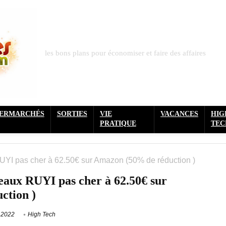
les bons plans pour économiser et faire des affaires
PERMARCHÉS
SORTIES
VIE
VACANCES
HIG
PRATIQUE
TEC
UYI pas cher à 62.50€ sur Amazon (50% de réduction )
eaux RUYI pas cher à 62.50€ sur
ction )
 2022
High Tech