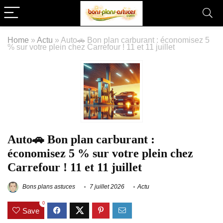
Home
»
Actu
»
Auto🚗 Bon plan carburant : économisez 5
% sur votre plein chez Carrefour ! 11 et 11 juillet
Auto🚗 Bon plan carburant :
économisez 5 % sur votre plein chez
Carrefour ! 11 et 11 juillet
Bons plans astuces
7 juillet 2026
Actu
0
Save