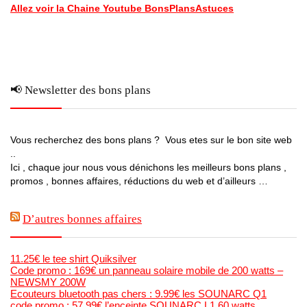
Allez voir la Chaine Youtube BonsPlansAstuces
📢 Newsletter des bons plans
Vous recherchez des bons plans ? Vous etes sur le bon site web
..
Ici , chaque jour nous vous dénichons les meilleurs bons plans ,
promos , bonnes affaires, réductions du web et d’ailleurs …
D’autres bonnes affaires
11.25€ le tee shirt Quiksilver
Code promo : 169€ un panneau solaire mobile de 200 watts –
NEWSMY 200W
Ecouteurs bluetooth pas chers : 9.99€ les SOUNARC Q1
code promo : 57.99€ l’enceinte SOUNARC L1 60 watts