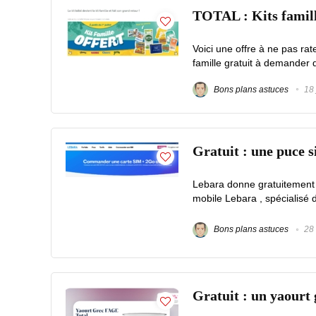
TOTAL : Kits famill
Voici une offre à ne pas rat
famille gratuit à demander da
Bons plans astuces
18 
Gratuit : une puce 
Lebara donne gratuitement u
mobile Lebara , spécialisé d
Bons plans astuces
28 
Gratuit : un yaour