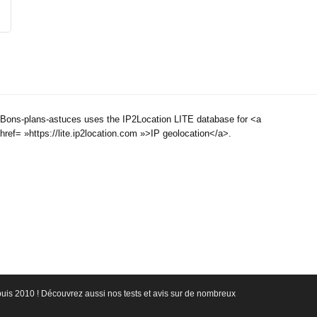
Bons-plans-astuces uses the IP2Location LITE database for <a
href= »https://lite.ip2location.com »>IP geolocation</a>.
epuis 2010 ! Découvrez aussi nos tests et avis sur de nombreux