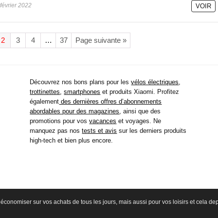
février 2022
VOIR
2
3
4
…
37
Page suivante »
Découvrez nos bons plans pour les
vélos électriques
,
trottinettes
,
smartphones
et produits Xiaomi. Profitez
également
des dernières offres d’abonnements
abordables pour des magazines
, ainsi que des
promotions pour vos
vacances
et voyages. Ne
manquez pas nos
tests et avis
sur les derniers produits
high-tech et bien plus encore.
économiser sur vos achats de tous les jours, mais aussi pour vos loisirs et cela d