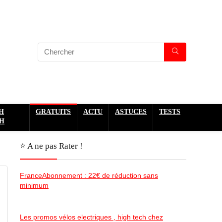
H
GRATUITS
ACTU
ASTUCES
TESTS
H
⭐️ A ne pas Rater !
FranceAbonnement : 22€ de réduction sans
minimum
Les promos vélos electriques , high tech chez