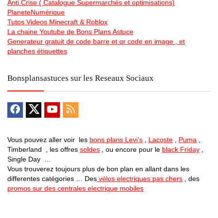
Anti Crise ( Catalogue Supermarchés et optimisations)
PlaneteNumérique
Tutos Videos Minecraft & Roblox
La chaine Youtube de Bons Plans Astuce
Generateur gratuit de code barre et qr code en image , et
planches étiquettes
Bonsplansastuces sur les Reseaux Sociaux
Vous pouvez aller voir les
bons plans Levi’s
,
Lacoste
,
Puma
,
Timberland , les offres
soldes
, ou encore pour le
black Friday
,
Single Day …
Vous trouverez toujours plus de bon plan en allant dans les
differentes catégories … Des
vélos electriques pas chers
, des
promos sur des centrales electrique mobiles