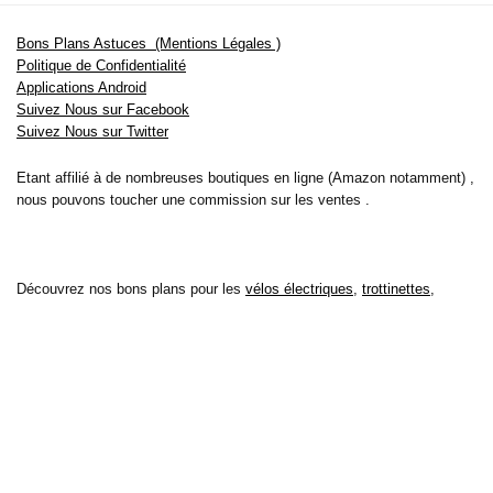
Bons Plans Astuces (Mentions Légales )
Politique de Confidentialité
Applications Android
Suivez Nous sur Facebook
Suivez Nous sur Twitter
Etant affilié à de nombreuses boutiques en ligne (Amazon notamment) ,
nous pouvons toucher une commission sur les ventes .
Découvrez nos bons plans pour les
vélos électriques
,
trottinettes
,
smartphones
et produits Xiaomi. Profitez également
des dernières
offres d’abonnements abordables pour des magazines
, ainsi que des
promotions pour vos
vacances
et voyages. Ne manquez pas nos
tests
et avis
sur les derniers produits high-tech et bien plus encore.