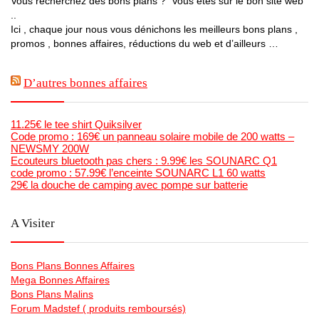
Vous recherchez des bons plans ? Vous etes sur le bon site web
..
Ici , chaque jour nous vous dénichons les meilleurs bons plans ,
promos , bonnes affaires, réductions du web et d’ailleurs …
D’autres bonnes affaires
11.25€ le tee shirt Quiksilver
Code promo : 169€ un panneau solaire mobile de 200 watts –
NEWSMY 200W
Ecouteurs bluetooth pas chers : 9.99€ les SOUNARC Q1
code promo : 57.99€ l’enceinte SOUNARC L1 60 watts
29€ la douche de camping avec pompe sur batterie
A Visiter
Bons Plans Bonnes Affaires
Mega Bonnes Affaires
Bons Plans Malins
Forum Madstef ( produits remboursés)