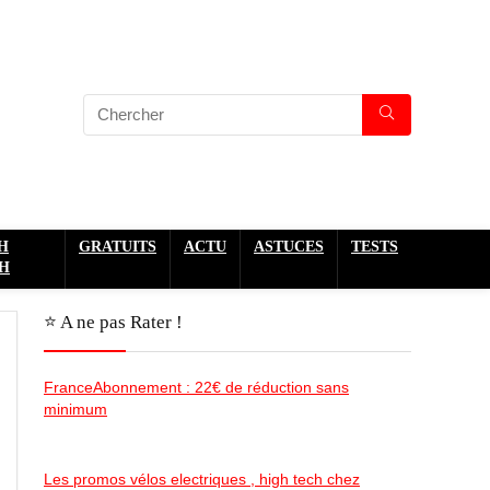
H
GRATUITS
ACTU
ASTUCES
TESTS
H
⭐️ A ne pas Rater !
FranceAbonnement : 22€ de réduction sans
minimum
Les promos vélos electriques , high tech chez