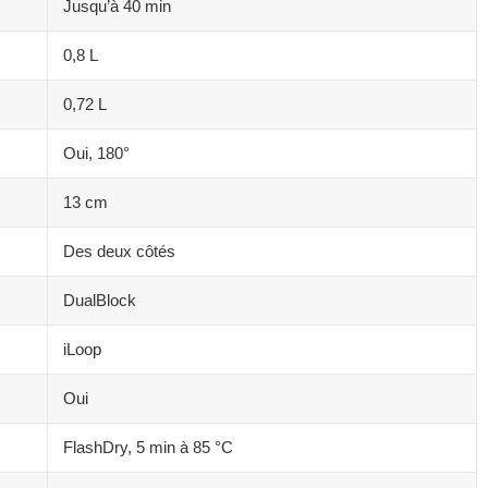
Jusqu’à 40 min
0,8 L
0,72 L
Oui, 180°
13 cm
Des deux côtés
DualBlock
iLoop
Oui
FlashDry, 5 min à 85 °C