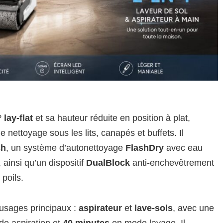
 lay-flat
et sa hauteur réduite en position à plat,
e le nettoyage sous les lits, canapés et buffets. Il
ch
, un système d’autonettoyage
FlashDry
avec eau
 ainsi qu’un dispositif
DualBlock
anti-enchevêtrement
 poils.
usages principaux :
aspirateur
et
lave-sols
, avec une
e aspiration et
40 minutes
en mode lavage. Il