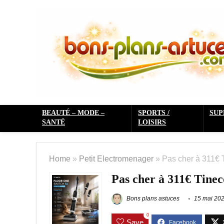
BEAUTÉ – MODE –
SPORTS /
SU
SANTÉ
LOISIRS
Home
»
Petit Electromenager
»
Pas cher à 311€ 
Pas cher à 311€ Tine
Bons plans astuces
15 mai 20
0
Save