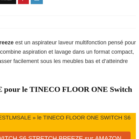
reeze
est un aspirateur laveur multifonction pensé pour
Il combine aspiration et lavage dans un format compact,
sser facilement sous les meubles bas et d’atteindre
311€ pour le TINECO FLOOR ONE Switch
 « BESTLMSALE » le TINECO FLOOR ONE SWITCH S6
WITCH S6 STRETCH BREEZE sur AMAZON