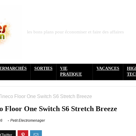
les bons plans pour économiser et faire des affaires
PERMARCHÉS
SORTIES
VIE
VACANCES
HIG
PRATIQUE
TEC
Tineco Floor One Switch S6 Stretch Breeze
co Floor One Switch S6 Stretch Breeze
26
Petit Electromenager