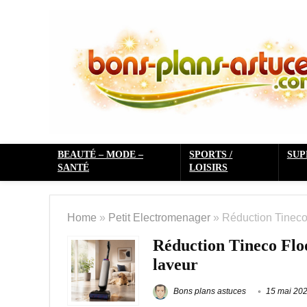
BEAUTÉ – MODE –
SPORTS /
SU
SANTÉ
LOISIRS
Home
»
Petit Electromenager
»
Réduction Tineco 
Réduction Tineco Floo
laveur
Bons plans astuces
15 mai 20