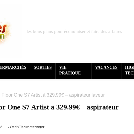
les bons plans pour économiser et faire des affaires
PERMARCHÉS
SORTIES
VIE
VACANCES
HIG
PRATIQUE
TEC
Floor One S7 Artist à 329.99€ – aspirateur laveur
r One S7 Artist à 329.99€ – aspirateur
26
Petit Electromenager