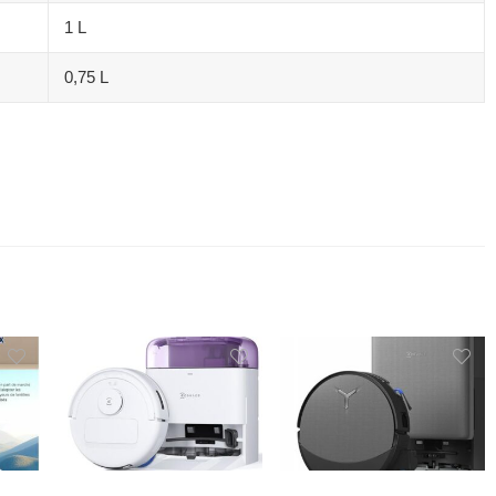
1 L
0,75 L