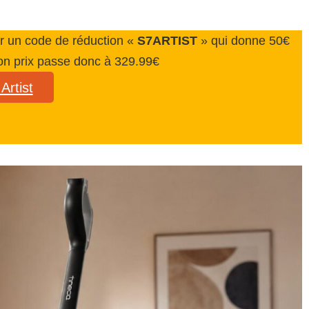
er un code de réduction «
S7ARTIST
» qui donne 50€
son prix passe donc à 329.99€
rtist