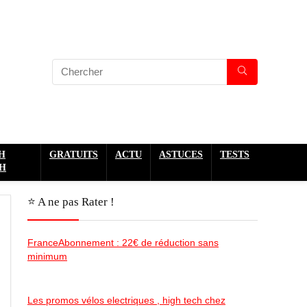
H
GRATUITS
ACTU
ASTUCES
TESTS
H
⭐️ A ne pas Rater !
FranceAbonnement : 22€ de réduction sans
minimum
Les promos vélos electriques , high tech chez