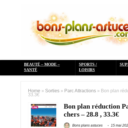
BEAUTÉ – MODE –
SPORTS /
SU
SANTÉ
LOISIRS
Home
»
Sorties
»
Parc Attractions
»
Bon plan rédu
33.3€
Bon plan réduction P
chers – 28.8 , 33.3€
Bons plans astuces
15 mai 20