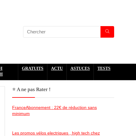
H
GRATUITS
ACTU
ASTUCES
TESTS
H
⭐️ A ne pas Rater !
FranceAbonnement : 22€ de réduction sans
minimum
Les promos vélos electriques , high tech chez