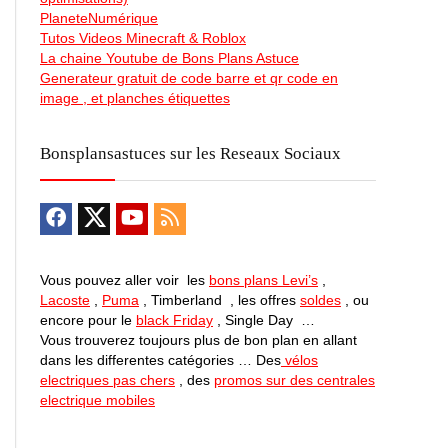
PlaneteNumérique
Tutos Videos Minecraft & Roblox
La chaine Youtube de Bons Plans Astuce
Generateur gratuit de code barre et qr code en
image , et planches étiquettes
Bonsplansastuces sur les Reseaux Sociaux
Vous pouvez aller voir les
bons plans Levi’s
,
Lacoste
,
Puma
, Timberland , les offres
soldes
, ou
encore pour le
black Friday
, Single Day …
Vous trouverez toujours plus de bon plan en allant
dans les differentes catégories … Des
vélos
electriques pas chers
, des
promos sur des centrales
electrique mobiles