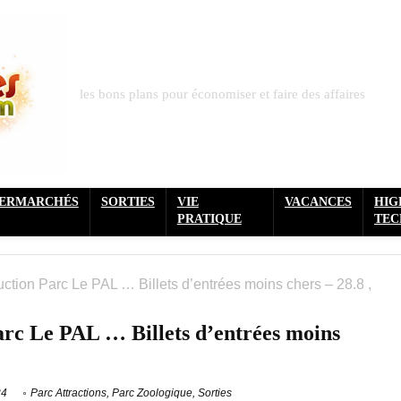
les bons plans pour économiser et faire des affaires
PERMARCHÉS
SORTIES
VIE
VACANCES
HIG
PRATIQUE
TEC
ction Parc Le PAL … Billets d’entrées moins chers – 28.8 ,
arc Le PAL … Billets d’entrées moins
24
Parc Attractions
,
Parc Zoologique
,
Sorties