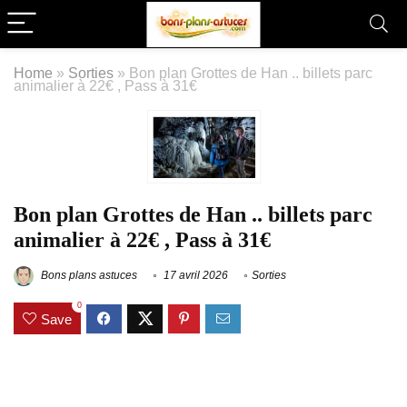
Home
»
Sorties
»
Bon plan Grottes de Han .. billets parc
animalier à 22€ , Pass à 31€
Bon plan Grottes de Han .. billets parc
animalier à 22€ , Pass à 31€
Bons plans astuces
17 avril 2026
Sorties
0
Save