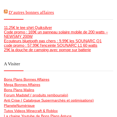
D’autres bonnes affaires
11.25€ le tee shirt Quiksilver
Code promo : 169€ un panneau solaire mobile de 200 watts –
NEWSMY 200W
Ecouteurs bluetooth pas chers : 9.99€ les SOUNARC Q1
code promo : 57.99€ l’enceinte SOUNARC L1 60 watts
29€ la douche de camping avec pompe sur batterie
A Visiter
Bons Plans Bonnes Affaires
Mega Bonnes Affaires
Bons Plans Malins
Forum Madstef ( produits remboursés)
Anti Crise ( Catalogue Supermarchés et optimisations)
PlaneteNumérique
Tutos Videos Minecraft & Roblox
La chaine Youtube de Bons Plans Astuce