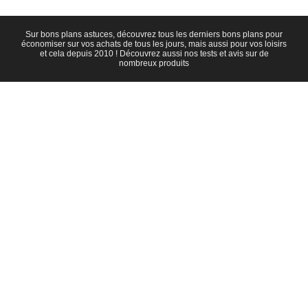
Sur bons plans astuces, découvrez tous les derniers bons plans pour
économiser sur vos achats de tous les jours, mais aussi pour vos loisirs
et cela depuis 2010 ! Découvrez aussi nos tests et avis sur de
nombreux produits