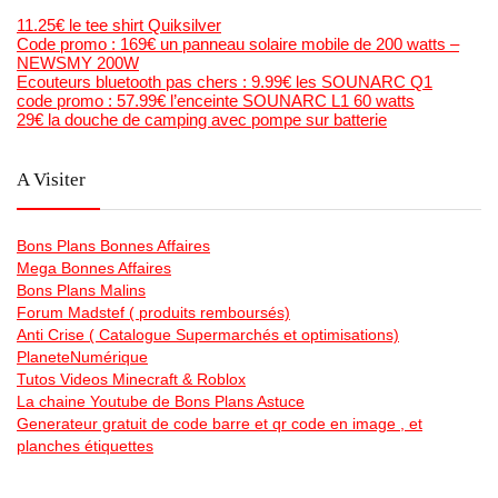
11.25€ le tee shirt Quiksilver
Code promo : 169€ un panneau solaire mobile de 200 watts –
NEWSMY 200W
Ecouteurs bluetooth pas chers : 9.99€ les SOUNARC Q1
code promo : 57.99€ l’enceinte SOUNARC L1 60 watts
29€ la douche de camping avec pompe sur batterie
A Visiter
Bons Plans Bonnes Affaires
Mega Bonnes Affaires
Bons Plans Malins
Forum Madstef ( produits remboursés)
Anti Crise ( Catalogue Supermarchés et optimisations)
PlaneteNumérique
Tutos Videos Minecraft & Roblox
La chaine Youtube de Bons Plans Astuce
Generateur gratuit de code barre et qr code en image , et
planches étiquettes