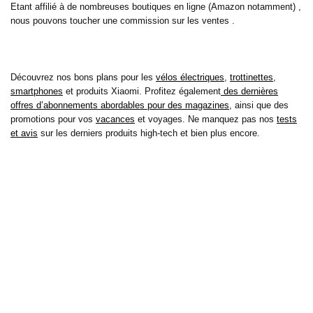
Etant affilié à de nombreuses boutiques en ligne (Amazon notamment) ,
nous pouvons toucher une commission sur les ventes .
Découvrez nos bons plans pour les
vélos électriques
,
trottinettes
,
smartphones
et produits Xiaomi. Profitez également
des dernières
offres d’abonnements abordables pour des magazines
, ainsi que des
promotions pour vos
vacances
et voyages. Ne manquez pas nos
tests
et avis
sur les derniers produits high-tech et bien plus encore.
Bons-plans-astuces uses the IP2Location LITE database for <a
href= »https://lite.ip2location.com »>IP geolocation</a>.
Sur bons plans astuces, découvrez tous les derniers bons plans pour
économiser sur vos achats de tous les jours, mais aussi pour vos loisirs
et cela depuis 2010 ! Découvrez aussi nos tests et avis sur de