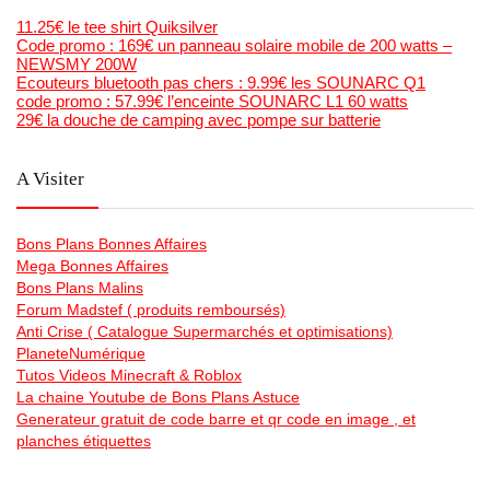
11.25€ le tee shirt Quiksilver
Code promo : 169€ un panneau solaire mobile de 200 watts –
NEWSMY 200W
Ecouteurs bluetooth pas chers : 9.99€ les SOUNARC Q1
code promo : 57.99€ l’enceinte SOUNARC L1 60 watts
29€ la douche de camping avec pompe sur batterie
A Visiter
Bons Plans Bonnes Affaires
Mega Bonnes Affaires
Bons Plans Malins
Forum Madstef ( produits remboursés)
Anti Crise ( Catalogue Supermarchés et optimisations)
PlaneteNumérique
Tutos Videos Minecraft & Roblox
La chaine Youtube de Bons Plans Astuce
Generateur gratuit de code barre et qr code en image , et
planches étiquettes