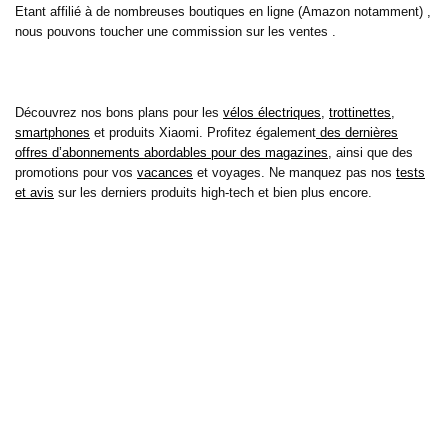
Etant affilié à de nombreuses boutiques en ligne (Amazon notamment) ,
nous pouvons toucher une commission sur les ventes .
Découvrez nos bons plans pour les
vélos électriques
,
trottinettes
,
smartphones
et produits Xiaomi. Profitez également
des dernières
offres d’abonnements abordables pour des magazines
, ainsi que des
promotions pour vos
vacances
et voyages. Ne manquez pas nos
tests
et avis
sur les derniers produits high-tech et bien plus encore.
Bons-plans-astuces uses the IP2Location LITE database for <a
href= »https://lite.ip2location.com »>IP geolocation</a>.
Sur bons plans astuces, découvrez tous les derniers bons plans pour
économiser sur vos achats de tous les jours, mais aussi pour vos loisirs
et cela depuis 2010 ! Découvrez aussi nos tests et avis sur de