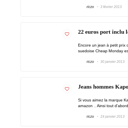
riczo
3 février 2013
22 euros port inclu
Encore un jean à petit prix
suedoise Cheap Monday est p
riczo
30 janvier 2013
Jeans hommes Kapor
Si vous aimez la marque Kap
amazon .. Ainsi tout d'abor
riczo
19 janvier 2013