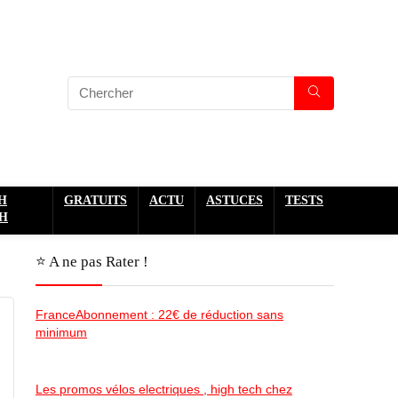
H
GRATUITS
ACTU
ASTUCES
TESTS
H
⭐️ A ne pas Rater !
FranceAbonnement : 22€ de réduction sans
minimum
Les promos vélos electriques , high tech chez