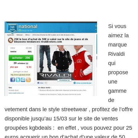
Si vous
aimez la
marque
Rivaldi
qui
propose
une
gamme
de
vetement dans le style streetwear , profitez de l’offre
disponible jusqu’au 15/03 sur le site de ventes
groupées kgbdeals : en effet , vous pouvez pour 25
euros acquerir un bon d’achat d’une valeur de 50