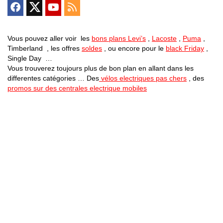
Vous pouvez aller voir les
bons plans Levi’s
,
Lacoste
,
Puma
,
Timberland , les offres
soldes
, ou encore pour le
black Friday
,
Single Day …
Vous trouverez toujours plus de bon plan en allant dans les
differentes catégories … Des
vélos electriques pas chers
, des
promos sur des centrales electrique mobiles
Bons Plans Astuces (Mentions Légales )
Politique de Confidentialité
Applications Android
Suivez Nous sur Facebook
Suivez Nous sur Twitter
Etant affilié à de nombreuses boutiques en ligne (Amazon notamment) ,
nous pouvons toucher une commission sur les ventes .