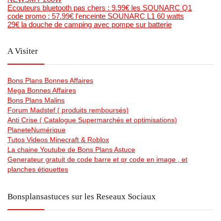
Ecouteurs bluetooth pas chers : 9.99€ les SOUNARC Q1
code promo : 57.99€ l’enceinte SOUNARC L1 60 watts
29€ la douche de camping avec pompe sur batterie
A Visiter
Bons Plans Bonnes Affaires
Mega Bonnes Affaires
Bons Plans Malins
Forum Madstef ( produits remboursés)
Anti Crise ( Catalogue Supermarchés et optimisations)
PlaneteNumérique
Tutos Videos Minecraft & Roblox
La chaine Youtube de Bons Plans Astuce
Generateur gratuit de code barre et qr code en image , et
planches étiquettes
Bonsplansastuces sur les Reseaux Sociaux