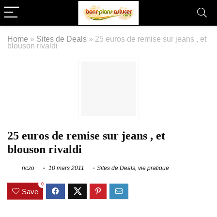
Home
»
Sites de Deals
»
25 euros de remise sur jeans , et
blouson rivaldi
25 euros de remise sur jeans , et
blouson rivaldi
riczo
10 mars 2011
Sites de Deals
,
vie pratique
0
Save