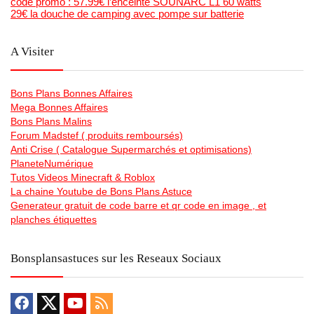
code promo : 57.99€ l’enceinte SOUNARC L1 60 watts
29€ la douche de camping avec pompe sur batterie
A Visiter
Bons Plans Bonnes Affaires
Mega Bonnes Affaires
Bons Plans Malins
Forum Madstef ( produits remboursés)
Anti Crise ( Catalogue Supermarchés et optimisations)
PlaneteNumérique
Tutos Videos Minecraft & Roblox
La chaine Youtube de Bons Plans Astuce
Generateur gratuit de code barre et qr code en image , et
planches étiquettes
Bonsplansastuces sur les Reseaux Sociaux