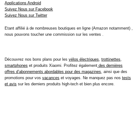
Applications Android
Suivez Nous sur Facebook
Suivez Nous sur Twitter
Etant affilié à de nombreuses boutiques en ligne (Amazon notamment) ,
nous pouvons toucher une commission sur les ventes .
Découvrez nos bons plans pour les
vélos électriques
,
trottinettes
,
smartphones
et produits Xiaomi. Profitez également
des dernières
offres d’abonnements abordables pour des magazines
, ainsi que des
promotions pour vos
vacances
et voyages. Ne manquez pas nos
tests
et avis
sur les derniers produits high-tech et bien plus encore.
Bons-plans-astuces uses the IP2Location LITE database for <a
href= »https://lite.ip2location.com »>IP geolocation</a>.