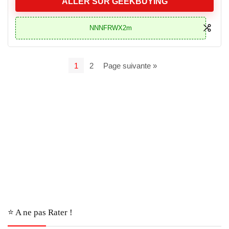
ALLER SUR GEEKBUYING
NNNFRWX2m
1
2
Page suivante »
⭐️ A ne pas Rater !