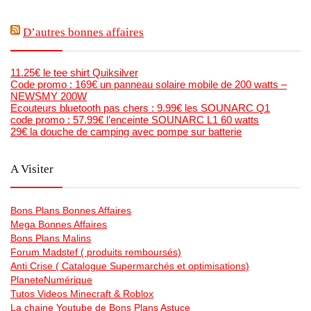
D’autres bonnes affaires
11.25€ le tee shirt Quiksilver
Code promo : 169€ un panneau solaire mobile de 200 watts –
NEWSMY 200W
Ecouteurs bluetooth pas chers : 9.99€ les SOUNARC Q1
code promo : 57.99€ l’enceinte SOUNARC L1 60 watts
29€ la douche de camping avec pompe sur batterie
A Visiter
Bons Plans Bonnes Affaires
Mega Bonnes Affaires
Bons Plans Malins
Forum Madstef ( produits remboursés)
Anti Crise ( Catalogue Supermarchés et optimisations)
PlaneteNumérique
Tutos Videos Minecraft & Roblox
La chaine Youtube de Bons Plans Astuce