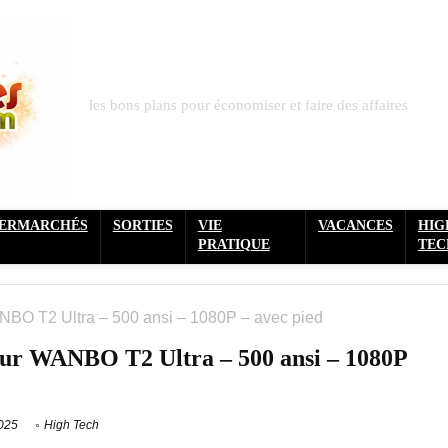
les bons plans pour économiser et faire des affaires
PERMARCHÉS
SORTIES
VIE
VACANCES
HIG
PRATIQUE
TEC
ANBO T2 Ultra – 500 ansi – 1080P – avec pied
teur WANBO T2 Ultra – 500 ansi – 1080P
2025
High Tech