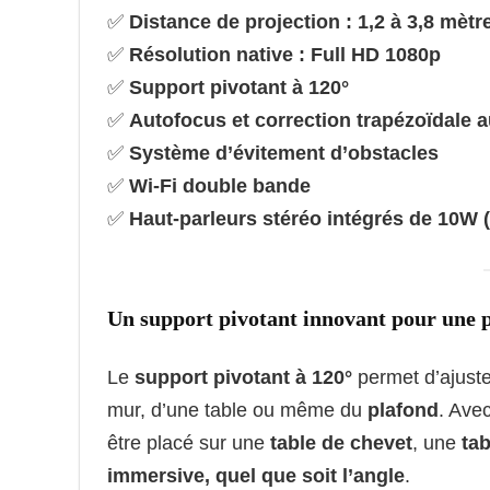
✅
Distance de projection : 1,2 à 3,8 mètr
✅
Résolution native : Full HD 1080p
✅
Support pivotant à 120°
✅
Autofocus et correction trapézoïdale 
✅
Système d’évitement d’obstacles
✅
Wi-Fi double bande
✅
Haut-parleurs stéréo intégrés de 10W 
Un support pivotant innovant pour une pr
Le
support pivotant à 120°
permet d’ajuster
mur, d’une table ou même du
plafond
. Ave
être placé sur une
table de chevet
, une
ta
immersive, quel que soit l’angle
.