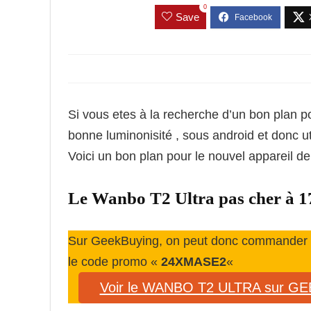
0
Save
Si vous etes à la recherche d’un bon plan p
bonne luminonisité , sous android et donc uti
Voici un bon plan pour le nouvel appareil
Le Wanbo T2 Ultra pas cher à 1
Sur GeekBuying, on peut donc commander le
le code promo «
24XMASE2
«
Voir le WANBO T2 ULTRA sur G