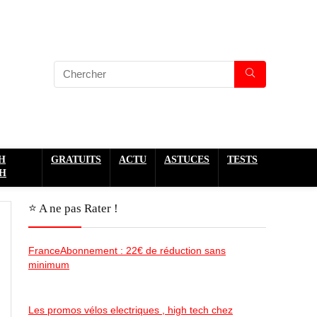
H
GRATUITS
ACTU
ASTUCES
TESTS
H
⭐️ A ne pas Rater !
FranceAbonnement : 22€ de réduction sans
minimum
Les promos vélos electriques , high tech chez