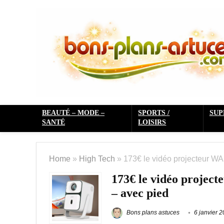
BEAUTÉ – MODE –
SPORTS /
SU
SANTÉ
LOISIRS
Home
»
High Tech
»
173€ le vidéo projecteur W
173€ le vidéo projec
– avec pied
Bons plans astuces
6 janvier 