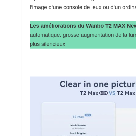
l’image d’une console de jeux ou d’un ordin
Les améliorations du Wanbo T2 MAX New 
automatique, grosse augmentation de la lum
plus silencieux