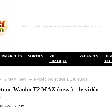
les bons plans pour économiser et faire des affaires
PERMARCHÉS
SORTIES
VIE
VACANCES
HIG
PRATIQUE
TEC
 T2 MAX (new ) – le vidéo projecteur à 140 euros
ecteur Wanbo T2 MAX (new ) – le vidéo
s
re 2024
Tests