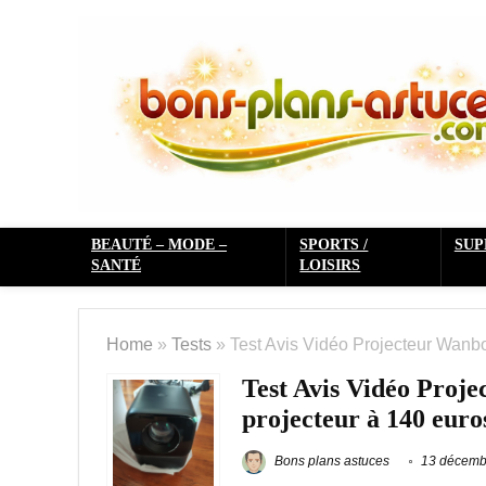
BEAUTÉ – MODE –
SPORTS /
SU
SANTÉ
LOISIRS
Home
»
Tests
»
Test Avis Vidéo Projecteur Wanbo
Test Avis Vidéo Proj
projecteur à 140 euro
Bons plans astuces
13 décemb