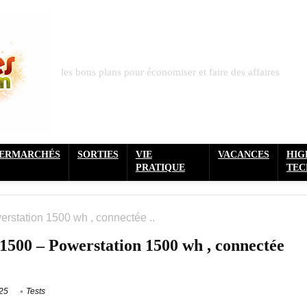
les bons plans pour économiser et faire des affaires
PERMARCHÉS
SORTIES
VIE
VACANCES
HIG
PRATIQUE
TEC
station 1500 wh , connectée ..
00 – Powerstation 1500 wh , connectée
25
Tests