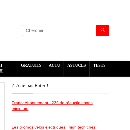
H
GRATUITS
ACTU
ASTUCES
TESTS
H
⭐️ A ne pas Rater !
FranceAbonnement : 22€ de réduction sans
minimum
Les promos vélos electriques , high tech chez