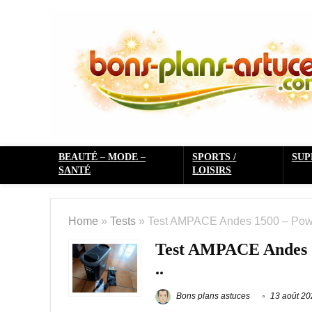
BEAUTÉ – MODE –
SPORTS /
SU
SANTÉ
LOISIRS
Home
»
Tests
»
Test AMPACE Andes 1500 – Power
Test AMPACE Andes 15
..
Bons plans astuces
13 août 20