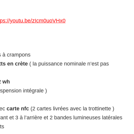
tps://youtu.be/zIcm0uoVHx0
s à crampons
ts en crète
( la puissance nominale n’est pas
2 wh
spension intégrale )
vec
carte nfc
(2 cartes livrées avec la trottinette )
ant et 3 à l’arrière et 2 bandes lumineuses latérales
ts