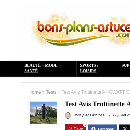
BEAUTÉ – MODE –
SPORTS /
SU
SANTÉ
LOISIRS
Home
»
Tests
»
Test Avis Trottinette ANGWATT C
Test Avis Trottinett
Bons plans astuces
17 juillet 
0
Save