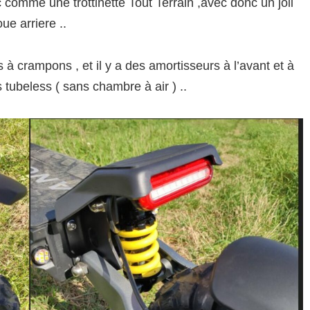
 comme une trottinette Tout Terrain ,avec donc un joli
ue arriere ..
à crampons , et il y a des amortisseurs à l’avant et à
 tubeless ( sans chambre à air ) ..