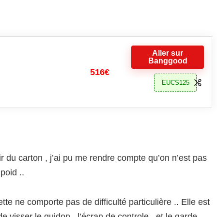
Aller sur
Banggood
516€
EUCS125
r du carton , j’ai pu me rendre compte qu’on n’est pas
poid ..
ette ne comporte pas de difficulté particulière .. Elle est
de visser le guidon , l’écran de controle , et le garde