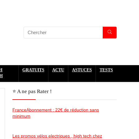
H
GRATUITS
ACTU
ASTUCES
TESTS
H
⭐️ A ne pas Rater !
FranceAbonnement : 22€ de réduction sans
minimum
Les promos vélos electriques , high tech chez