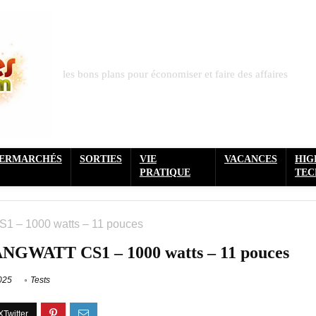
les bons plans pour économiser et faire des affaires
PERMARCHÉS
SORTIES
VIE
VACANCES
HIG
PRATIQUE
TEC
S1 – 1000 watts – 11 pouces
e ANGWATT CS1 – 1000 watts – 11 pouces
2025
Tests