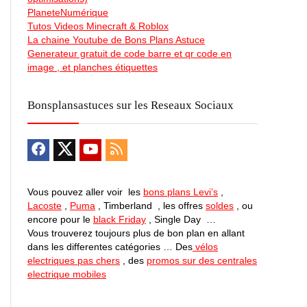
PlaneteNumérique
Tutos Videos Minecraft & Roblox
La chaine Youtube de Bons Plans Astuce
Generateur gratuit de code barre et qr code en
image , et planches étiquettes
Bonsplansastuces sur les Reseaux Sociaux
Vous pouvez aller voir les
bons plans Levi’s
,
Lacoste
,
Puma
, Timberland , les offres
soldes
, ou
encore pour le
black Friday
, Single Day …
Vous trouverez toujours plus de bon plan en allant
dans les differentes catégories … Des
vélos
electriques pas chers
, des
promos sur des centrales
electrique mobiles