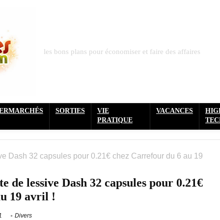
les bons plans pour économiser et faire des affaires
PERMARCHÉS
SORTIES
VIE
VACANCES
HIG
PRATIQUE
TEC
ive Dash 32 capsules pour 0.21€ chez Carrefour du 6 au 19
e de lessive Dash 32 capsules pour 0.21€
u 19 avril !
1
Divers