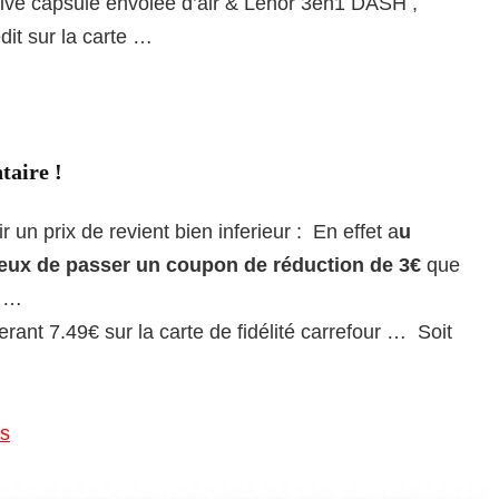
ssive capsule envolée d’air & Lenor 3en1 DASH ,
it sur la carte …
taire !
ir un prix de revient bien inferieur : En effet a
u
cieux de passer un coupon de réduction de 3€
que
s …
rant 7.49€ sur la carte de fidélité carrefour … Soit
us