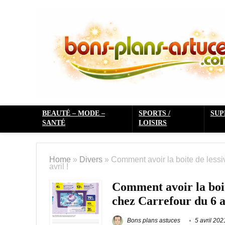
BEAUTÉ – MODE –
SPORTS /
SU
SANTÉ
LOISIRS
Home
»
Divers
»
Comment avoir la boite de less
avril !
Comment avoir la boit
chez Carrefour du 6 a
Bons plans astuces
5 avril 202