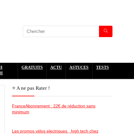
H
GRATUITS
ACTU
ASTUCES
TESTS
H
⭐️ A ne pas Rater !
FranceAbonnement : 22€ de réduction sans
minimum
Les promos vélos electriques , high tech chez