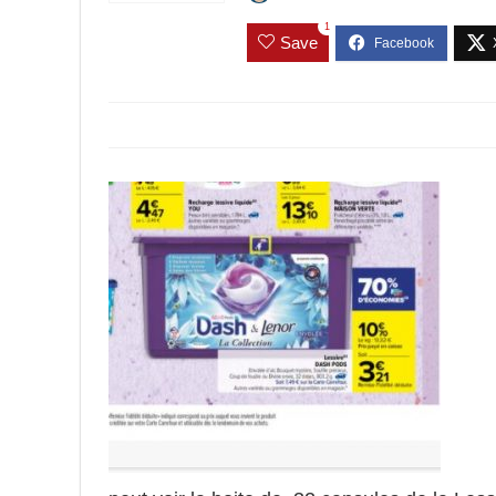
1
Save