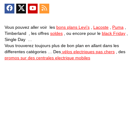
Vous pouvez aller voir les
bons plans Levi’s
,
Lacoste
,
Puma
,
Timberland , les offres
soldes
, ou encore pour le
black Friday
,
Single Day …
Vous trouverez toujours plus de bon plan en allant dans les
differentes catégories … Des
vélos electriques pas chers
, des
promos sur des centrales electrique mobiles
Bons Plans Astuces (Mentions Légales )
Politique de Confidentialité
Applications Android
Suivez Nous sur Facebook
Suivez Nous sur Twitter
Etant affilié à de nombreuses boutiques en ligne (Amazon notamment) ,
nous pouvons toucher une commission sur les ventes .