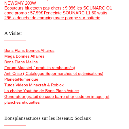
NEWSMY 200W
Ecouteurs bluetooth pas chers : 9.99€ les SOUNARC Q1
code promo : 57.99€ l’enceinte SOUNARC L1 60 watts
29€ la douche de camping avec pompe sur batterie
A Visiter
Bons Plans Bonnes Affaires
Mega Bonnes Affaires
Bons Plans Malins
Forum Madstef ( produits remboursés)
Anti Crise ( Catalogue Supermarchés et optimisations)
PlaneteNumérique
Tutos Videos Minecraft & Roblox
La chaine Youtube de Bons Plans Astuce
Generateur gratuit de code barre et qr code en image , et
planches étiquettes
Bonsplansastuces sur les Reseaux Sociaux