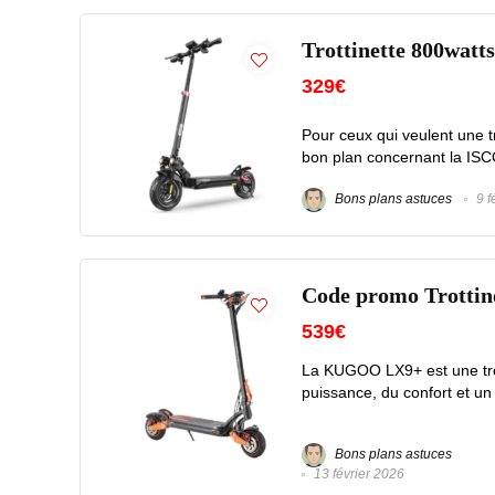
Trottinette 800watts
329€
Pour ceux qui veulent une tro
bon plan concernant la ISCO
Bons plans astuces
9 f
Code promo Trotti
539€
La KUGOO LX9+ est une trot
puissance, du confort et un e
Bons plans astuces
13 février 2026