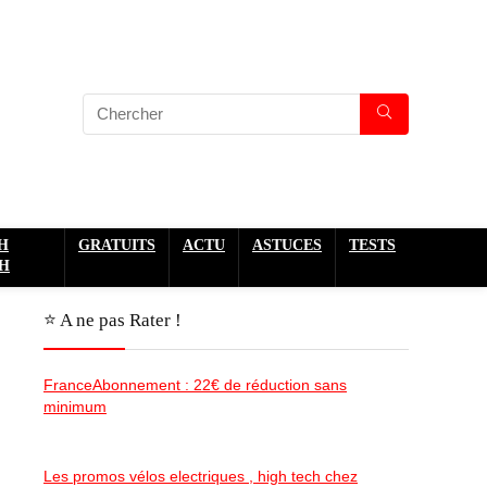
H
GRATUITS
ACTU
ASTUCES
TESTS
H
⭐️ A ne pas Rater !
FranceAbonnement : 22€ de réduction sans
minimum
Les promos vélos electriques , high tech chez