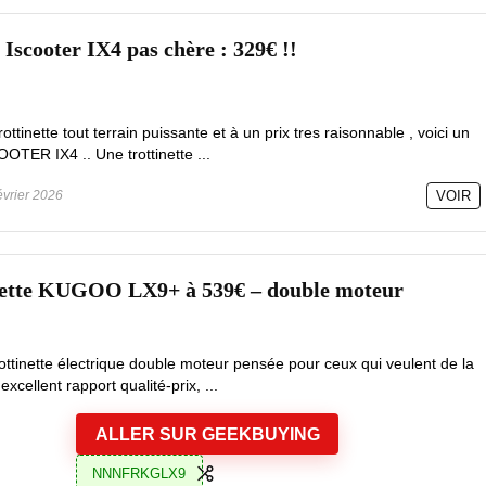
 Iscooter IX4 pas chère : 329€ !!
ttinette tout terrain puissante et à un prix tres raisonnable , voici un
OTER IX4 .. Une trottinette ...
évrier 2026
VOIR
nette KUGOO LX9+ à 539€ – double moteur
tinette électrique double moteur pensée pour ceux qui veulent de la
xcellent rapport qualité‑prix, ...
ALLER SUR GEEKBUYING
NNNFRKGLX9