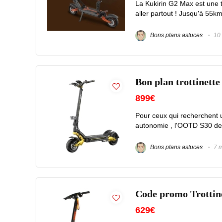
La Kukirin G2 Max est une t
aller partout ! Jusqu'à 55k
Bons plans astuces
10 
Bon plan trottinett
899€
Pour ceux qui recherchent u
autonomie , l'OOTD S30 devr
Bons plans astuces
7 m
Code promo Trotti
629€