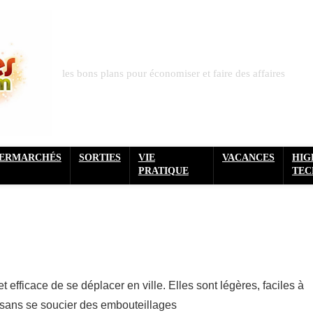
les bons plans pour économiser et faire des affaires
PERMARCHÉS
SORTIES
VIE
VACANCES
HIG
PRATIQUE
TEC
t efficace de se déplacer en ville. Elles sont légères, faciles à
sans se soucier des embouteillages