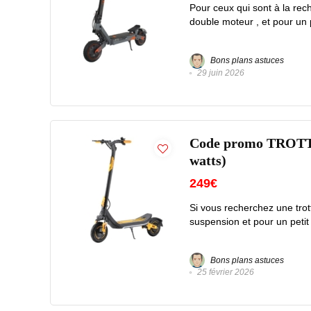
Pour ceux qui sont à la rec
double moteur , et pour un 
Bons plans astuces
29 juin 2026
Code promo TROTT
watts)
249€
Si vous recherchez une trott
suspension et pour un petit 
Bons plans astuces
25 février 2026