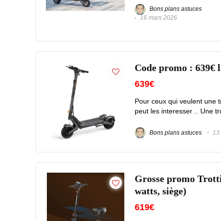
Bons plans astuces
16 mars 2026
Code promo : 639€ 
639€
Pour ceux qui veulent une t
peut les interesser .. Une tro
Bons plans astuces
13 
Grosse promo Trotti
watts, siège)
619€