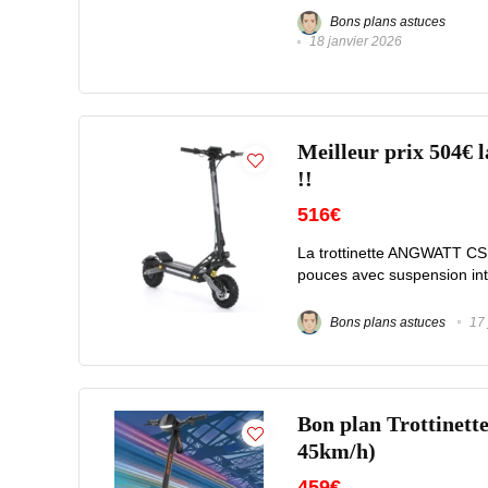
Bons plans astuces
18 janvier 2026
Meilleur prix 504€ 
!!
516€
La trottinette ANGWATT CS1 
pouces avec suspension intég
Bons plans astuces
17 
Bon plan Trottinett
45km/h)
459€