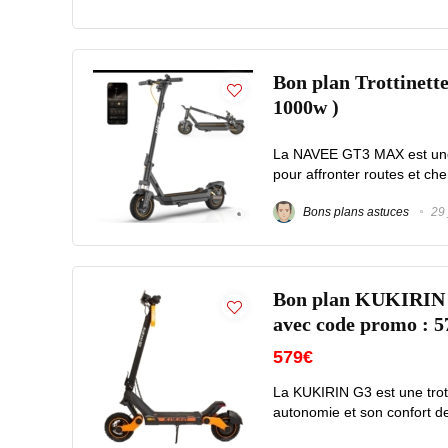
Bon plan Trottinet
1000w )
La NAVEE GT3 MAX est une 
pour affronter routes et che
Bons plans astuces
29 
Bon plan KUKIRIN G3
avec code promo : 5
579€
La KUKIRIN G3 est une trott
autonomie et son confort de