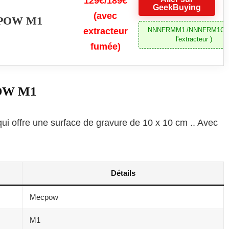
129€/189€
GeekBuying
(avec
CPOW M1
NNNFRMM1 /NNNFRM1C(
extracteur
l'extracteur )
fumée)
POW M1
i offre une surface de gravure de 10 x 10 cm .. Avec
Détails
Mecpow
M1