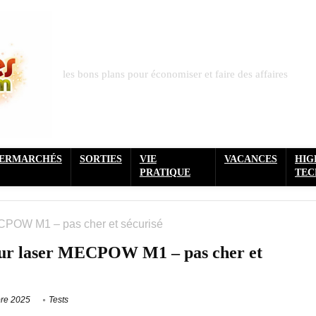
les bons plans pour économiser et faire des affaires
PERMARCHÉS
SORTIES
VIE
VACANCES
HIG
PRATIQUE
TEC
ECPOW M1 – pas cher et sécurisé
veur laser MECPOW M1 – pas cher et
re 2025
Tests