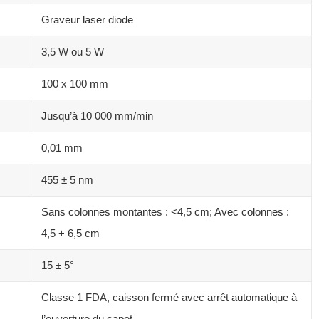
Graveur laser diode
3,5 W ou 5 W
100 x 100 mm
Jusqu’à 10 000 mm/min
0,01 mm
455 ± 5 nm
Sans colonnes montantes : <4,5 cm; Avec colonnes :
4,5 + 6,5 cm
15 ± 5°
Classe 1 FDA, caisson fermé avec arrêt automatique à
l’ouverture du capot