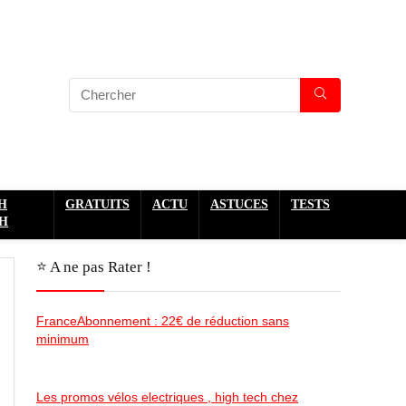
H
GRATUITS
ACTU
ASTUCES
TESTS
H
⭐️ A ne pas Rater !
FranceAbonnement : 22€ de réduction sans
minimum
Les promos vélos electriques , high tech chez