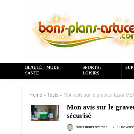
BEAUTÉ – MODE –
SPORTS /
SU
SANTÉ
LOISIRS
Home
»
Tests
»
Mon avis sur le graveur laser M
Mon avis sur le gra
sécurisé
Bons plans astuces
13 novemb