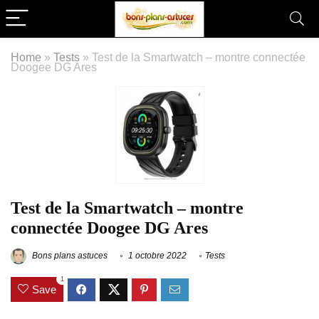
Home
»
Tests
»
Test de la Smartwatch – montre connectée
Doogee DG Ares
Test de la Smartwatch – montre
connectée Doogee DG Ares
Bons plans astuces
1 octobre 2022
Tests
1
Save