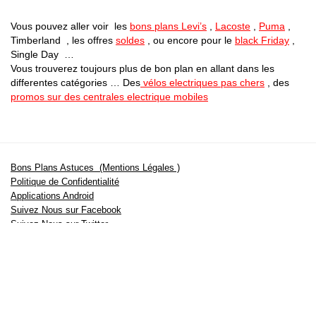
Vous pouvez aller voir les
bons plans Levi’s
,
Lacoste
,
Puma
,
Timberland , les offres
soldes
, ou encore pour le
black Friday
,
Single Day …
Vous trouverez toujours plus de bon plan en allant dans les
differentes catégories … Des
vélos electriques pas chers
, des
promos sur des centrales electrique mobiles
Bons Plans Astuces (Mentions Légales )
Politique de Confidentialité
Applications Android
Suivez Nous sur Facebook
Suivez Nous sur Twitter
Etant affilié à de nombreuses boutiques en ligne (Amazon notamment) ,
nous pouvons toucher une commission sur les ventes .