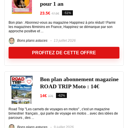
pour 1 an
23.5€
-51%
47.5€
Bon plan : Abonnez-vous au magazine Happinez à prix réduit ! Parmi
les magazines féminins en France, Happinez se démarque par son
approche positive et ...
Bons plans astuces
13 juillet 2026
PROFITEZ DE CETTE OFFRE
Bon plan abonnement magazine
ROAD TRIP Moto : 14€
14€
-62%
37€
Road Trip "Les carnets de voyages en motos" , c'est un magazine
bimestriel français , qui parle de voyage en motos .. avec des idées de
parcours , des ...
Bons plans astuces
9 juillet 2026