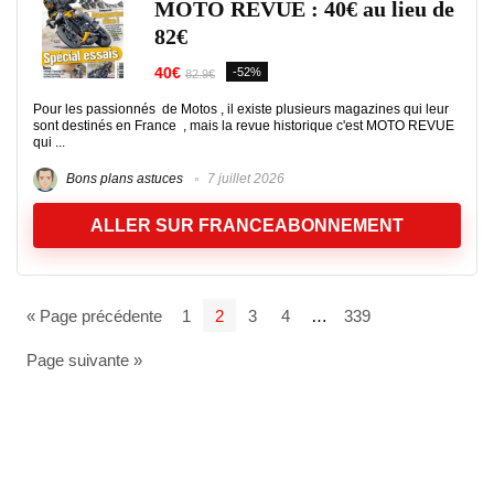
MOTO REVUE : 40€ au lieu de
82€
40€
-52%
82.9€
Pour les passionnés de Motos , il existe plusieurs magazines qui leur
sont destinés en France , mais la revue historique c'est MOTO REVUE
qui ...
Bons plans astuces
7 juillet 2026
ALLER SUR FRANCEABONNEMENT
« Page précédente
1
2
3
4
…
339
Page suivante »