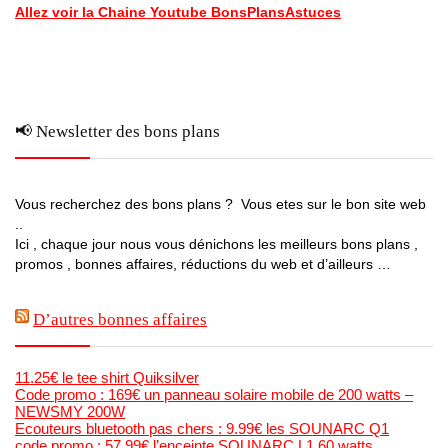
Allez voir la Chaine Youtube BonsPlansAstuces
📢 Newsletter des bons plans
Vous recherchez des bons plans ? Vous etes sur le bon site web
..
Ici , chaque jour nous vous dénichons les meilleurs bons plans ,
promos , bonnes affaires, réductions du web et d’ailleurs …
D’autres bonnes affaires
11.25€ le tee shirt Quiksilver
Code promo : 169€ un panneau solaire mobile de 200 watts –
NEWSMY 200W
Ecouteurs bluetooth pas chers : 9.99€ les SOUNARC Q1
code promo : 57.99€ l’enceinte SOUNARC L1 60 watts