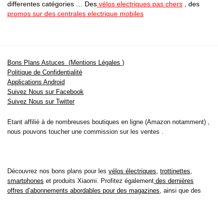
differentes catégories … Des
vélos electriques pas chers
, des
promos sur des centrales electrique mobiles
Bons Plans Astuces (Mentions Légales )
Politique de Confidentialité
Applications Android
Suivez Nous sur Facebook
Suivez Nous sur Twitter
Etant affilié à de nombreuses boutiques en ligne (Amazon notamment) ,
nous pouvons toucher une commission sur les ventes .
Découvrez nos bons plans pour les
vélos électriques
,
trottinettes
,
smartphones
et produits Xiaomi. Profitez également
des dernières
offres d’abonnements abordables pour des magazines
, ainsi que des
promotions pour vos
vacances
et voyages. Ne manquez pas nos
tests
et avis
sur les derniers produits high-tech et bien plus encore.