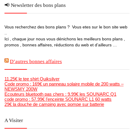
📢 Newsletter des bons plans
Vous recherchez des bons plans ? Vous etes sur le bon site web
..
Ici , chaque jour nous vous dénichons les meilleurs bons plans ,
promos , bonnes affaires, réductions du web et d’ailleurs …
D’autres bonnes affaires
11.25€ le tee shirt Quiksilver
Code promo : 169€ un panneau solaire mobile de 200 watts –
NEWSMY 200W
Ecouteurs bluetooth pas chers : 9.99€ les SOUNARC Q1
code promo : 57.99€ l’enceinte SOUNARC L1 60 watts
29€ la douche de camping avec pompe sur batterie
A Visiter