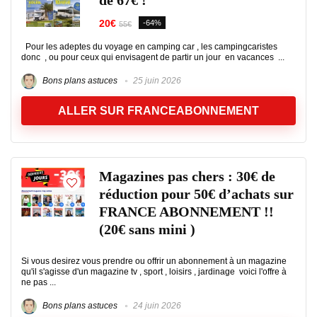
de 67€ !
20€
-64%
55€
Pour les adeptes du voyage en camping car , les campingcaristes
donc , ou pour ceux qui envisagent de partir un jour en vacances ...
Bons plans astuces
25 juin 2026
ALLER SUR FRANCEABONNEMENT
Magazines pas chers : 30€ de
réduction pour 50€ d’achats sur
FRANCE ABONNEMENT !!
(20€ sans mini )
Si vous desirez vous prendre ou offrir un abonnement à un magazine
qu'il s'agisse d'un magazine tv , sport , loisirs , jardinage voici l'offre à
ne pas ...
Bons plans astuces
24 juin 2026