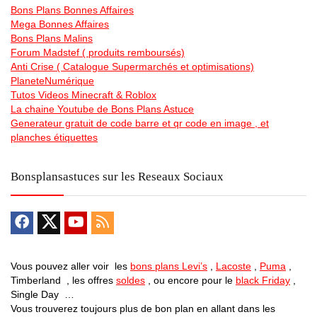
Bons Plans Bonnes Affaires
Mega Bonnes Affaires
Bons Plans Malins
Forum Madstef ( produits remboursés)
Anti Crise ( Catalogue Supermarchés et optimisations)
PlaneteNumérique
Tutos Videos Minecraft & Roblox
La chaine Youtube de Bons Plans Astuce
Generateur gratuit de code barre et qr code en image , et
planches étiquettes
Bonsplansastuces sur les Reseaux Sociaux
Vous pouvez aller voir les
bons plans Levi’s
,
Lacoste
,
Puma
,
Timberland , les offres
soldes
, ou encore pour le
black Friday
,
Single Day …
Vous trouverez toujours plus de bon plan en allant dans les